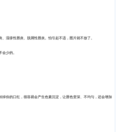
炎、湿疹性唇炎、脱屑性唇炎。怕引起不适，图片就不放了。
不会少的。
卸掉你的口红，很容易会产生色素沉淀，让唇色变深、不均匀，还会增加