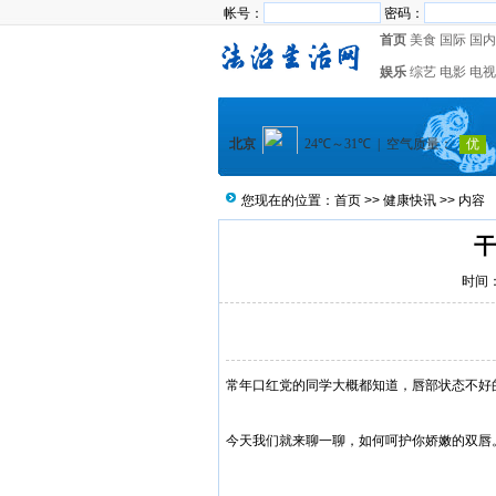
帐号：
密码：
首页
美食
国际
国内
娱乐
综艺
电影
电视
您现在的位置：
首页
>>
健康快讯
>> 内容
干
时间：2
常年口红党的同学大概都知道，唇部状态不好的时
今天我们就来聊一聊，如何呵护你娇嫩的双唇