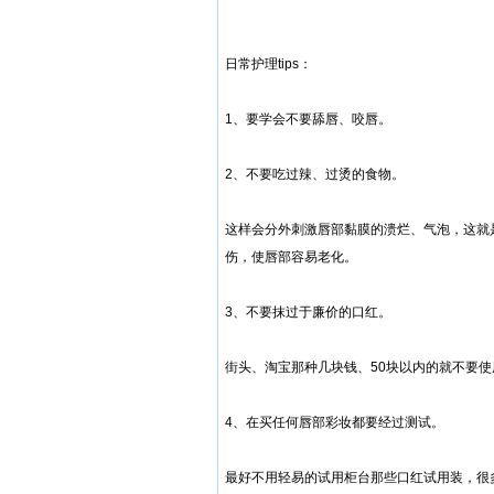
日常护理tips：
1、要学会不要舔唇、咬唇。
2、不要吃过辣、过烫的食物。
这样会分外刺激唇部黏膜的溃烂、气泡，这就
伤，使唇部容易老化。
3、不要抹过于廉价的口红。
街头、淘宝那种几块钱、50块以内的就不要使
4、在买任何唇部彩妆都要经过测试。
最好不用轻易的试用柜台那些口红试用装，很