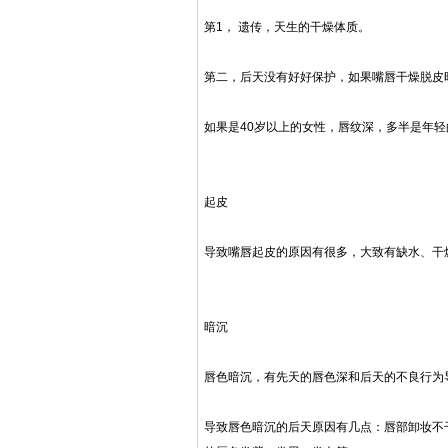
第1， 遗传，天生的干燥体质。
第二，后天没有好好保护，如果嘴唇干燥脱皮
如果是40岁以上的女性，唇纹深，多半是年
起皮
导致嘴唇起皮的原因有很多，大致有缺水、干
暗沉
唇色暗沉，有先天的唇色深和后天的不良行为
导致唇色暗沉的后天原因有几点：唇部卸妆不