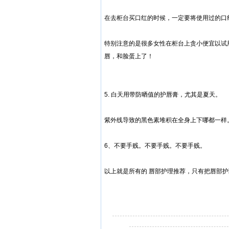
在去柜台买口红的时候，一定要将使用过的口
特别注意的是很多女性在柜台上贪小便宜以试
唇，和脸蛋上了！
5. 白天用带防晒值的护唇膏，尤其是夏天。
紫外线导致的黑色素堆积在全身上下哪都一样
6、不要手贱。不要手贱。不要手贱。
以上就是所有的
唇部护理推荐
，只有把唇部护