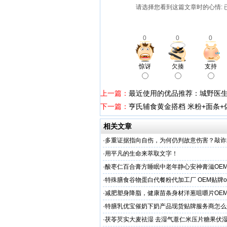
请选择您看到这篇文章时的心情: 
0
0
0
惊讶
欠揍
支持
上一篇：
最近使用的优品推荐：城野医
下一篇：
亨氏辅食黄金搭档 米粉+面条+
相关文章
·
多重证据指向自伤，为何仍判故意伤害？敲诈
害人”
·
用平凡的生命来萃取文字！
·
酸枣仁百合膏方睡眠中老年静心安神膏滋OE
厂
·
特殊膳食谷物蛋白代餐粉代加工厂 OEM贴牌o
·
减肥塑身降脂，健康苗条身材洋葱咀嚼片OE
服务商
·
特膳乳优宝催奶下奶产品现货贴牌服务商怎么
·
茯苓芡实大麦祛湿 去湿气薏仁米压片糖果伏