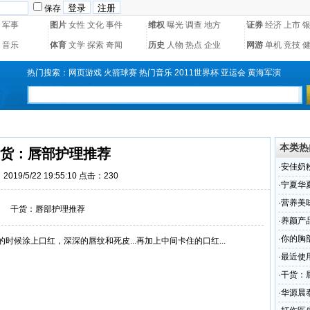
保存
军事
图片
女性
文化
事件
维权
曝光
调查
地方
证券
经济
上市
音乐
体育
文学
探索
奇闻
历史
人物
热点
企业
网游
单机
竞技
热门搜索：
网页游戏
火箭球赛
热门音乐
2011世界杯
亚运会
黄海军演
本类热
货：唇部护理推荐
·
安佳奶
019/5/22 19:55:10 点击：
230
·
宁夏华
进步”的
·
营养美
干货：唇部护理推荐
·
养颜产品
加工工
·
你的胸
候涂上口红，深深的唇纹和死皮...再加上中间卡住的口红...
蛋压压
·
最近使
·
干货：
。
·
华源晨