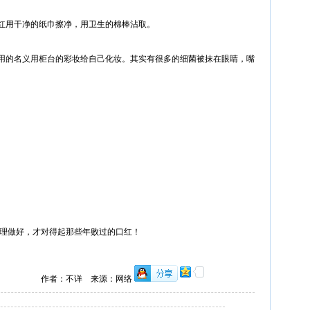
红用干净的纸巾擦净，用卫生的棉棒沾取。
用的名义用柜台的彩妆给自己化妆。其实有很多的细菌被抹在眼睛，嘴
。
理做好，才对得起那些年败过的口红！
作者：不详 来源：网络