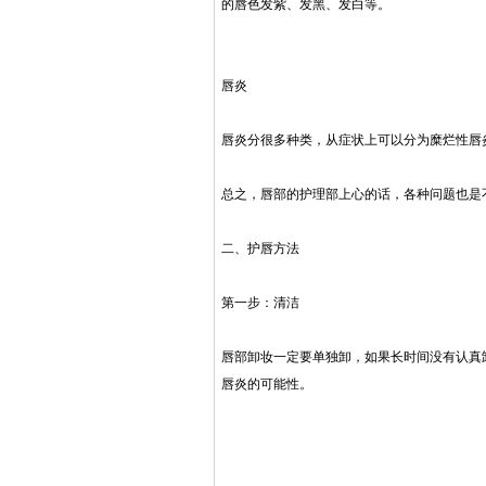
的唇色发紫、发黑、发白等。
唇炎
唇炎分很多种类，从症状上可以分为糜烂性唇
总之，唇部的护理部上心的话，各种问题也是
二、护唇方法
第一步：清洁
唇部卸妆一定要单独卸，如果长时间没有认真
唇炎的可能性。