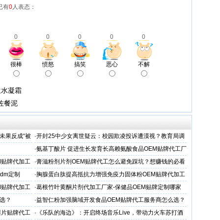
已有
0
人表态：
0
0
0
0
0
很棒
愤怒
搞笑
恶心
不解
生水凝霜
佐餐泥
未果反成“被
·
开封25中少女离世疑云：校园欺凌投诉遭漠视？教育局调
查引家属强烈质疑
·
氨基丁酸片 促进生长发育长高赖氨酸食品OEM贴牌代工厂
家
M贴牌代加工
·
膏滋粉剂片剂OEM贴牌代工怎么避免踩坑？想赚钱的必看
dm定制
·
胸腺蛋白肽提高抵抗力增强免疫力固体粉OEM贴牌代加工
服务商
M贴牌代加工
·
葛根竹叶黄酮片剂代加工厂家-保健品OEM贴牌定制哪家
专业
选？
·
益智仁粉加强脑域开发食品OEM贴牌代工服务商怎么选？
湿片贴牌代工
·
《乐队的海边》：开启终场音乐Live，带动力火车苏打酒