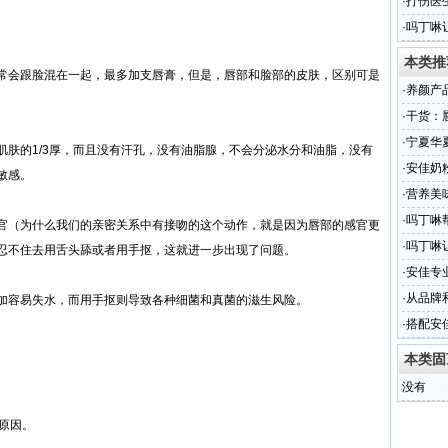
·
打伤医
·
吗丁啉
本类推
常会跟脸混在一起，最多加支唇膏，但是，唇部和脸部的皮肤，区别可是
·
养颜产品
加工工
·
干货：
·
宁夏华
肌肤的1/3厚，而且没有汗孔，没有油脂腺，不会分泌水分和油脂，没有
进步”的
·
安佳奶
敏感。
·
营养美
·
吗丁啉
官（为什么我们的亲密关系中有接吻的这个动作，就是因为唇部的感官更
·
吗丁啉
忍不住去用舌头舔或者用手抠，这就进一步出现了问题。
·
安佳专
餐饮博
·
从品牌
加容易失水，而用手抠则导致各种细菌和真菌的滋生风险。
·
搭配安
花！！
本类固
没有
原因。