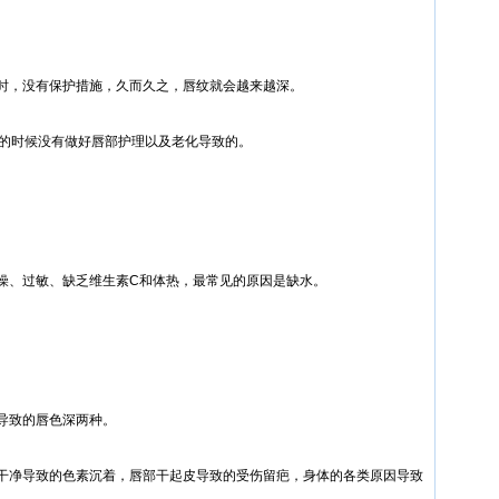
时，没有保护措施，久而久之，唇纹就会越来越深。
轻的时候没有做好唇部护理以及老化导致的。
燥、过敏、缺乏维生素C和体热，最常见的原因是缺水。
导致的唇色深两种。
干净导致的色素沉着，唇部干起皮导致的受伤留疤，身体的各类原因导致