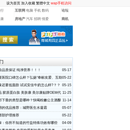
设为首页
加入收藏
繁體中文
wap手机访问
银行
互联网
电脑
手机
数码
论坛
健康
房地产
汽车
招聘
情爱
商机
门
粉品质保证 纯净营养！！！
05-17
夏医院口碑怎么样？弘扬“奉献友爱、互助
05-22
志愿精神
味还要低脂肪 试试安佳牛奶怎么样?？？
05-15
 胶原蛋白肽 美肤康 美尔康贴牌OEM代
11-25
厂首选华源晨泰
部下垂的类型是哪种？快喝粉嫩公主酒酿
11-14
惊
用的优品推荐：城野医生水凝霜
05-07
唇部护理推荐
05-22
泰：你所不知道的竹盐特殊功效有哪些
04-09