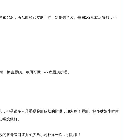
色素沉淀，所以跟脸部皮肤一样，定期去角质。每周1-2次就足够啦，不
后，擦去唇膜。每周可做1－2次唇膜护理。
步，但是很多人只重视脸部皮肤的防晒，却忽略了唇部。好多姑娘小时候
防晒没做好。
数的唇膏或口红并至少两小时补涂一次，别犯懒！