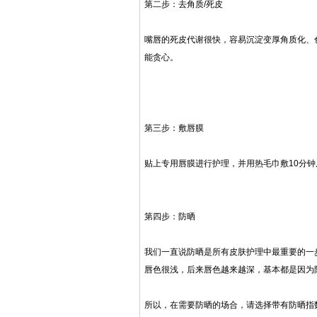
第二步：去角质/死皮
嘴唇的死皮代谢很快，容易沉淀变厚角质化、
能贪心。
第三步：敷唇膜
贴上专用唇膜进行护理，并用热毛巾敷10分钟
第四步：防晒
我们一直说防晒是所有皮肤护理中最重要的一
唇色很浅，后来唇色越来越深，基本都是因为
所以，在需要防晒的场合，请选择带有防晒指