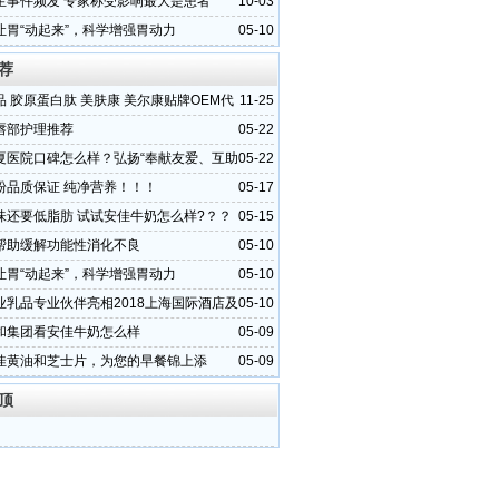
生事件频发 专家称受影响最大是患者
10-03
让胃“动起来”，科学增强胃动力
05-10
荐
 胶原蛋白肽 美肤康 美尔康贴牌OEM代
11-25
厂首选华源晨泰
唇部护理推荐
05-22
夏医院口碑怎么样？弘扬“奉献友爱、互助
05-22
志愿精神
粉品质保证 纯净营养！！！
05-17
味还要低脂肪 试试安佳牛奶怎么样?？？
05-15
帮助缓解功能性消化不良
05-10
让胃“动起来”，科学增强胃动力
05-10
业乳品专业伙伴亮相2018上海国际酒店及
05-10
览会
和集团看安佳牛奶怎么样
05-09
佳黄油和芝士片，为您的早餐锦上添
05-09
顶