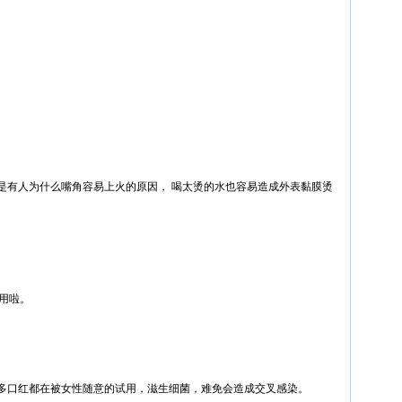
是有人为什么嘴角容易上火的原因， 喝太烫的水也容易造成外表黏膜烫
用啦。
多口红都在被女性随意的试用，滋生细菌，难免会造成交叉感染。