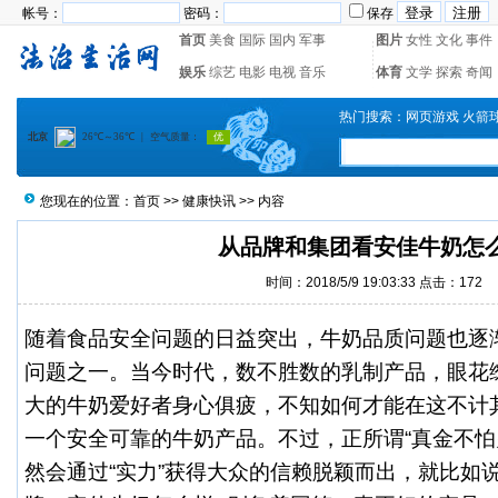
帐号：
密码：
保存
首页
美食
国际
国内
军事
图片
女性
文化
事件
娱乐
综艺
电影
电视
音乐
体育
文学
探索
奇闻
热门搜索：
网页游戏
火箭
您现在的位置：
首页
>>
健康快讯
>> 内容
从品牌和集团看安佳牛奶怎
时间：2018/5/9 19:03:33 点击：
172
随着食品安全问题的日益突出，牛奶品质问题也逐
问题之一。当今时代，数不胜数的乳制产品，眼花
大的牛奶爱好者身心俱疲，不知如何才能在这不计
一个安全可靠的牛奶产品。不过，正所谓“真金不怕
然会通过“实力”获得大众的信赖脱颖而出，就比如