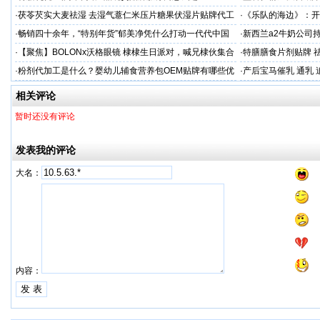
·
茯苓芡实大麦祛湿 去湿气薏仁米压片糖果伏湿片贴牌代工
·
《乐队的海边》：开
穿越丛林
·
畅销四十余年，“特别年货”郁美净凭什么打动一代代中国
·
新西兰a2牛奶公司
妈妈？
·
【聚焦】BOLONx沃格眼镜 棣棣生日派对，喊兄棣伙集合
·
特膳膳食片剂贴牌 
啦！
考察
·
粉剂代加工是什么？婴幼儿辅食营养包OEM贴牌有哪些优
·
产后宝马催乳 通乳 
势？
相关评论
暂时还没有评论
发表我的评论
大名：
内容：