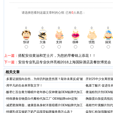
请选择您看到这篇文章时的心情: 已有
0
人表态：
0
0
0
0
0
0
惊讶
欠揍
支持
很棒
愤怒
搞笑
上一篇：
搭配安佳黄油和芝士片，为您的早餐锦上添花！！
下一篇：
安佳专业乳品专业伙伴亮相2018上海国际酒店及餐饮博览会
相关文章
·
多重证据指向自伤，为何仍判故意伤害？敲诈未果反成“被
·
开封25中少女离世
害人”
查引家属强烈质疑
·
用平凡的生命来萃取文字！
·
氨基丁酸片 促进生
家
·
酸枣仁百合膏方睡眠中老年静心安神膏滋OEM贴牌代加工
·
膏滋粉剂片剂OEM
厂
·
特殊膳食谷物蛋白代餐粉代加工厂 OEM贴牌odm定制
·
胸腺蛋白肽提高抵抗
服务商
·
减肥塑身降脂，健康苗条身材洋葱咀嚼片OEM贴牌代加工
·
葛根竹叶黄酮片剂代
服务商
专业
·
特膳乳优宝催奶下奶产品现货贴牌服务商怎么选？
·
益智仁粉加强脑域开