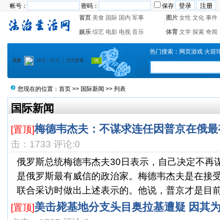
帐号：
密码：
保存
首页
美食
国际
国内
军事
图片
女性
文化
事件
娱乐
综艺
电影
电视
音乐
体育
文学
探索
奇闻
热门搜索：
网页游戏
火箭
您现在的位置：
首页
>>
国际新闻
>> 列表
国际新闻
梅德韦杰夫：不谋求连任因普京在俄最
[置顶]
击：1733 评论:0
俄罗斯总统梅德韦杰夫30日表示，自己决定不再
是俄罗斯最有威信的政治家。梅德韦杰夫是在接
联合采访时做出上述表示的。他说，普京才是目前俄
美击毙基地分支头目奥拉基遭疑 因其
[置顶]