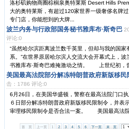
洛杉矶购物商圈棕榈泉奥特莱斯 Desert Hills Prem
大的奥特莱斯，有超过120家世界一级奢侈名牌
专门店，你能想到的大牌...
波兰内务与行政部国务秘书雅库布·斯奇巴
2
评论:0
“虽然哈尔滨距离波兰数千英里，但却与我的国家
系。”在世界原居哈尔滨人交流大会开幕式上，波
书雅库布·斯奇巴难掩激动之情。 上世纪初，曾有
美国最高法院部分解冻特朗普政府新版移民
击：1786 评论:0
6月26日，在美国华盛顿，警察在最高法院门
６日部分解冻特朗普政府新版移民限制令，并表
审理移民限制令是否合法一案。 美国最高法院当
首 页
上一页
1
2
3
4
5
6
下一页
末 页