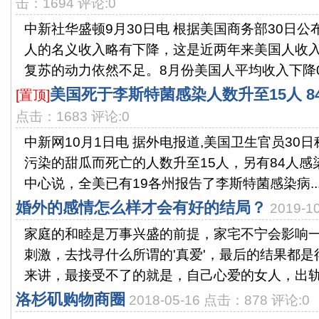
击：1694 评论:0
中新社华盛顿9月30日电 根据美国商务部30日公
人的名义收入略有下降，这是近两年来美国人收
复苏的动力依然不足。8月份美国人平均收入下降0.1
美国死于李斯特菌感染人数升至15人 8
[置顶]
点击：1683 评论:0
中新网10月1日电 据外电报道,美国卫生官员30
污染的甜瓜而死亡的人数升至15人，另有84人
中心说，全美已有19各州报告了李斯特菌感染病..
婚外的感情怎么样才会有好的结局？
2019-
家庭的和睦是万事兴盛的前提，家宅不宁会影响
刺激，去找寻什么所谓的'真爱'，最后的结果都
来讲，最接受不了的就是，自己心爱的女人，出轨，
洛杉矶购物商圈
2018-05-16 点击：878 评论:0