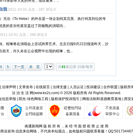
TV录影带大奖的补充，现在看来，...
自我
2011-10-01 点击：287 评论:0
）无论《To Hebe》的外在是一张企划何其完美、执行何其到位的专
质的音乐性甚至盖过了田馥甄的演唱功...
2011-10-01 点击：288 评论:0
传。程琳将在演唱会上尝试跨界艺术。北京日报9月22日报道昨天，沙
前天，许久未在公众视野中出现的程琳，也...
4
5
下一页
末 页
共
41
条记录 10条/每页
|
法律声明
|
文章发布
|
在线留言
|
法律支援
|
人员认证
|
投诉建议
|
合作联盟
|
版权所
法 治 生 活 网(
www.kx2s.com
) © 2026 版权所有 All Rights Reserved.
信息举报 | 阳光·绿色网络工程 | 版权保护投诉指引 | 网络法制和道德教育基地 | 西
南通新闻网 版 权 所 有 ，未 经 书 面 授 权 禁 止 使 用
商业咨询
信息来自网络，不代表本站观点，如有版权问题联系客服！QQ:501734467