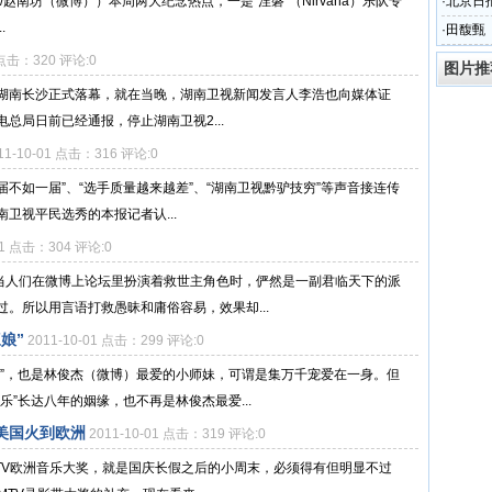
e对唱。（文/赵南坊（微博））本周两大纪念热点，一是“涅磐”（Nirvana）乐队专
·
北京日
.
·
田馥甄《
1 点击：320 评论:0
图片推
日晚在湖南长沙正式落幕，就在当晚，湖南卫视新闻发言人李浩也向媒体证
总局日前已经通报，停止湖南卫视2...
11-10-01 点击：316 评论:0
届不如一届”、“选手质量越来越差”、“湖南卫视黔驴技穷”等声音接连传
南卫视平民选秀的本报记者认...
01 点击：304 评论:0
道当人们在微博上论坛里扮演着救世主角色时，俨然是一副君临天下的派
。所以用言语打救愚昧和庸俗容易，效果却...
娘”
2011-10-01 点击：299 评论:0
主”，也是林俊杰（微博）最爱的小师妹，可谓是集万千宠爱在一身。但
”长达八年的姻缘，也不再是林俊杰最爱...
a从美国火到欧洲
2011-10-01 点击：319 评论:0
的MTV欧洲音乐大奖，就是国庆长假之后的小周末，必须得有但明显不过