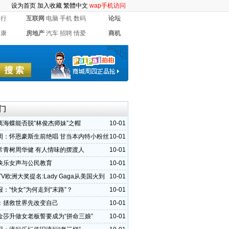
设为首页
加入收藏
繁體中文
wap手机访问
银行
互联网
电脑
手机
数码
论坛
健康
房地产
汽车
招聘
情爱
商机
门
离海蝶能否脱“林俊杰师妹”之帽
10-01
周：怀恩豪斯生前绝唱 甘当本内特小粉丝
10-01
常青树周华健 有人情味的摆渡人
10-01
快乐女声与公民教育
10-01
MTV欧洲大奖提名:Lady Gaga从美国火到
10-01
：“快女”为何走到“末路”？
10-01
：拯救世界先改变自己
10-01
金莎升做女老板誓要成为“拼命三娘”
10-01