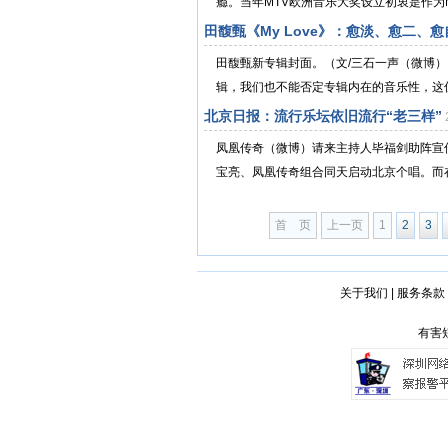
瘾。当年MTV欧洲音乐大奖设立初衷是作为M
田馥甄《My Love》：愈淡、愈二、愈
田馥甄新专辑封面。（文/三石一声（微博）
辑，我们也不能否定专辑内在的音乐性，这优
北京日报：流行乐坛依旧流行“老三样”
凤凰传奇（微博）请来主持人毕福剑助阵宣
宝亮、凤凰传奇组合同天启动北京个唱。而在
首 页
上一页
1
2
3
关于我们
|
服务条款
有害短