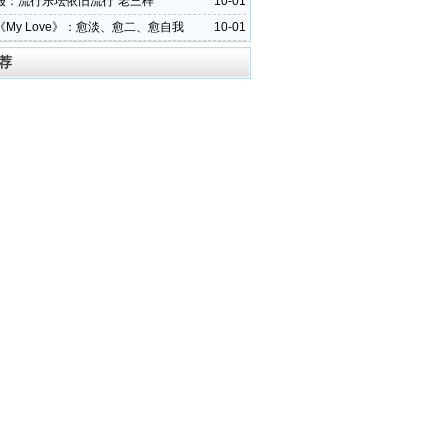
报：流行乐坛依旧流行“老三样”
10-01
My Love》：愈淡、愈二、愈自我
10-01
荐