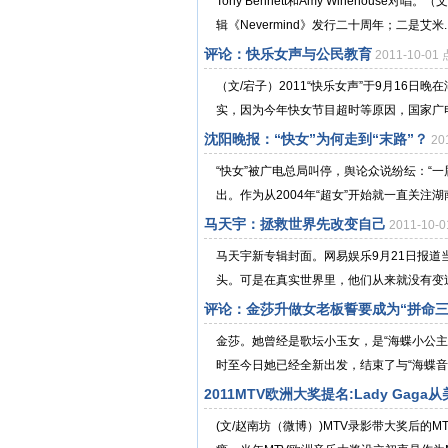
Tony Bennett和Amy Winehous
辑《Nevermind》发行二十周年；二是艾米..
评论：快乐女声与公民教育
2011-10-0
（文/宕子）2011“快乐女声”于9月16
实，因为今年快女节目超时等原因，国家广电
沈阳晚报：“快女”为何走到“末路”？
20
“快女”被广电总局叫停，舆论众说纷纭：“一
出。作为从2004年“超女”开始就一直关注湖
马天宇：拯救世界先改变自己
2011-10-
马天宇新专辑封面。网易娱乐9月21日报
头。可是在真实世界里，他们从来就没有变过
评论：金莎升做女老板誓要成为“拼命三
金莎。她曾经是歌坛小玉女，是“海蝶小公
时至今日她已经全新出发，结束了与“海蝶音乐
2011MTV欧洲大奖提名:Lady Gag
(文/赵南坊（微博）)MTV录影带大奖后