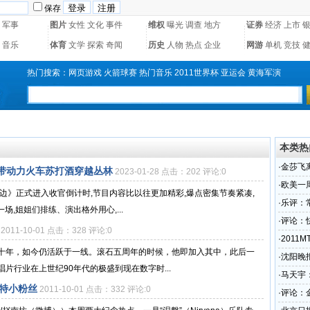
保存
军事
图片
女性
文化
事件
维权
曝光
调查
地方
证券
经济
上市
音乐
体育
文学
探索
奇闻
历史
人物
热点
企业
网游
单机
竞技
热门搜索：
网页游戏
火箭球赛
热门音乐
2011世界杯
亚运会
黄海军演
本类热
·
金莎飞
，带动力火车苏打酒穿越丛林
2023-01-28 点击：202 评论:0
·
欧美一
边》正式进入收官倒计时,节目内容比以往更加精彩,爆点密集节奏紧凑,
·
乐评：
场,姐姐们排练、演出格外用心,...
·
评论：
2011-10-01 点击：328 评论:0
·
2011
十年，如今仍活跃于一线。滚石五周年的时候，他即加入其中，此后一
欧洲
·
沈阳晚报
片行业在上世纪90年代的极盛到现在数字时...
·
马天宇
特小粉丝
2011-10-01 点击：332 评论:0
·
评论：