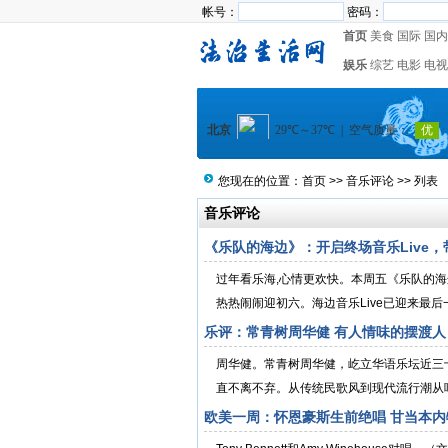
帐号：
密码：
首页
美食
国际
国内
娱乐
综艺
电影
电视
您现在的位置：
首页
>>
音乐评论
>> 列表
音乐评论
《乐队的海边》：开启终场音乐Live
过年看乐海,心情更欢快。本周五《乐队的海
热热闹闹迎初六。海边音乐Live已迎来最后一
乐评：常青树周华健 有人情味的摆渡人
周华健。常青树周华健，屹立华语乐坛近三
直不离不弃。从传统民歌风到现代流行潮从唱
欧美一周：怀恩豪斯生前绝唱 甘当本内