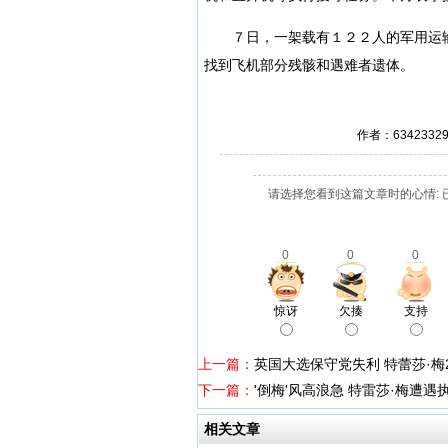
７日，一架载有１２２人的军用运输
找到飞机部分残骸和遇难者遗体。
作者：634233
请选择您看到这篇文章时的心情: 
0
0
0
惊讶
欠揍
支持
上一篇：
英国大选保守党失利 特蕾莎·梅
下一篇：
'倒梅'风高浪急 特雷莎·梅遭遇
相关文章