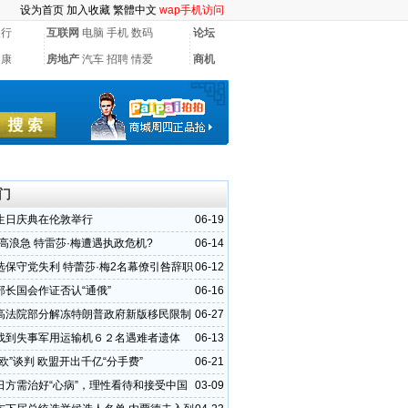
设为首页
加入收藏
繁體中文
wap手机访问
银行
互联网
电脑
手机
数码
论坛
健康
房地产
汽车
招聘
情爱
商机
门
生日庆典在伦敦举行
06-19
风高浪急 特雷莎·梅遭遇执政危机?
06-14
选保守党失利 特蕾莎·梅2名幕僚引咎辞职
06-12
部长国会作证否认“通俄”
06-16
高法院部分解冻特朗普政府新版移民限制
06-27
找到失事军用运输机６２名遇难者遗体
06-13
欧”谈判 欧盟开出千亿“分手费”
06-21
日方需治好“心病”，理性看待和接受中国
03-09