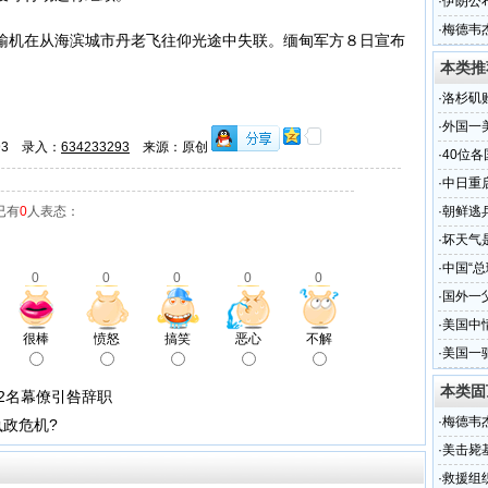
·
伊朗公
·
梅德韦
机在从海滨城市丹老飞往仰光途中失联。缅甸军方８日宣布
本类推
·
洛杉矶
·
外国一
293 录入：
634233293
来源：原创
·
40位
·
中日重
已有
0
人表态：
·
朝鲜逃
·
坏天气
·
中国“总
0
0
0
0
0
·
国外一
·
美国中
很棒
愤怒
搞笑
恶心
不解
·
美国一
本类固
2名幕僚引咎辞职
·
梅德韦
执政危机?
·
美击毙
·
救援组