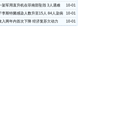
一架军用直升机在菲南部坠毁 3人遇难
10-01
于李斯特菌感染人数升至15人 84人染病
10-01
收入两年内首次下降 经济复苏欠动力
10-01