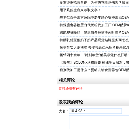
·
多重证据指向自伤，为何仍判故意伤害？敲诈
害人”
·
用平凡的生命来萃取文字！
·
酸枣仁百合膏方睡眠中老年静心安神膏滋OE
厂
·
特殊膳食谷物蛋白代餐粉代加工厂 OEM贴牌o
·
减肥塑身降脂，健康苗条身材洋葱咀嚼片OE
服务商
·
特膳乳优宝催奶下奶产品现货贴牌服务商怎么
·
茯苓芡实大麦祛湿 去湿气薏仁米压片糖果伏
·
畅销四十余年，“特别年货”郁美净凭什么打动
妈妈？
·
【聚焦】BOLONx沃格眼镜 棣棣生日派对，
啦！
·
粉剂代加工是什么？婴幼儿辅食营养包OEM
势？
相关评论
暂时还没有评论
发表我的评论
大名：