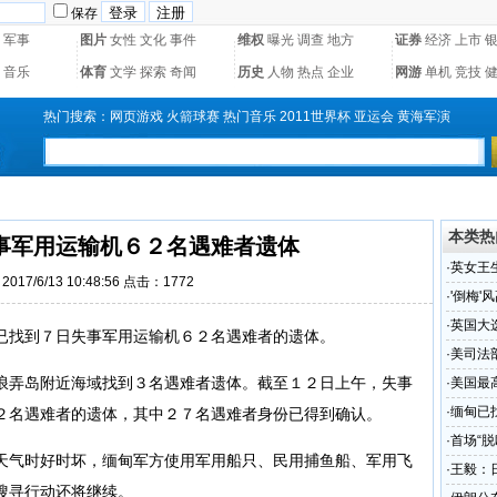
保存
军事
图片
女性
文化
事件
维权
曝光
调查
地方
证券
经济
上市
音乐
体育
文学
探索
奇闻
历史
人物
热点
企业
网游
单机
竞技
热门搜索：
网页游戏
火箭球赛
热门音乐
2011世界杯
亚运会
黄海军演
本类热
事军用运输机６２名遇难者遗体
·
英女王
017/6/13 10:48:56 点击：
1772
·
'倒梅'
·
英国大
已找到７日失事军用运输机６２名遇难者的遗体。
·
美司法
弄岛附近海域找到３名遇难者遗体。截至１２日上午，失事
·
美国最
令
·
缅甸已
２名遇难者的遗体，其中２７名遇难者身份已得到确认。
·
首场“脱
气时好时坏，缅甸军方使用军用船只、民用捕鱼船、军用飞
·
王毅：
搜寻行动还将继续。