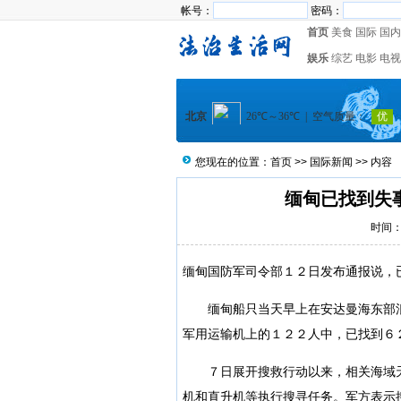
帐号：
密码：
首页
美食
国际
国内
娱乐
综艺
电影
电视
您现在的位置：
首页
>>
国际新闻
>> 内容
缅甸已找到失
时间：2
缅甸国防军司令部１２日发布通报说，
缅甸船只当天早上在安达曼海东部浪
军用运输机上的１２２人中，已找到６
７日展开搜救行动以来，相关海域天
机和直升机等执行搜寻任务。军方表示