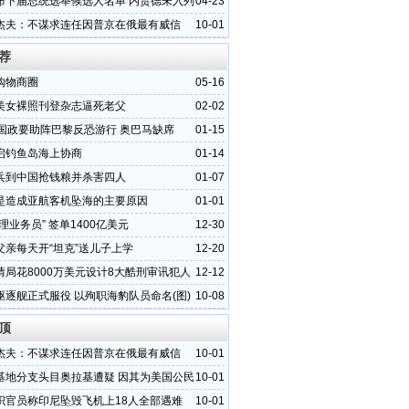
布下届总统选举候选人名单 内贾德未入列
04-23
杰夫：不谋求连任因普京在俄最有威信
10-01
荐
购物商圈
05-16
美女裸照刊登杂志逼死老父
02-02
各国政要助阵巴黎反恐游行 奥巴马缺席
01-15
启钓鱼岛海上协商
01-14
兵到中国抢钱粮并杀害四人
01-07
是造成亚航客机坠海的主要原因
01-01
理业务员” 签单1400亿美元
12-30
父亲每天开“坦克”送儿子上学
12-20
情局花8000万美元设计8大酷刑审讯犯人
12-12
驱逐舰正式服役 以殉职海豹队员命名(图)
10-08
顶
杰夫：不谋求连任因普京在俄最有威信
10-01
基地分支头目奥拉基遭疑 因其为美国公民
10-01
织官员称印尼坠毁飞机上18人全部遇难
10-01