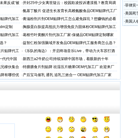
未果反成“被
·
开封25中少女离世疑云：校园欺凌投诉遭漠视？教育局调
·
菲律宾
查引家属强烈质疑
·
氨基丁酸片 促进生长发育长高赖氨酸食品OEM贴牌代工厂
·
美国死
家
M贴牌代加工
·
膏滋粉剂片剂OEM贴牌代工怎么避免踩坑？想赚钱的必看
·
美国人
dm定制
·
胸腺蛋白肽提高抵抗力增强免疫力固体粉OEM贴牌代加工
服务商
M贴牌代加工
·
葛根竹叶黄酮片剂代加工厂家-保健品OEM贴牌定制哪家
专业
选？
·
益智仁粉加强脑域开发食品OEM贴牌代工服务商怎么选？
湿片贴牌代工
·
《乐队的海边》：开启终场音乐Live，带动力火车苏打酒
穿越丛林
一代代中国
·
新西兰a2牛奶公司持续深耕中国市场，着眼新的十年
喊兄棣伙集合
·
特膳膳食片剂贴牌 祛湿压片糖果OEM代加工厂 欢迎来厂
考察
贴牌有哪些优
·
产后宝马催乳 通乳 追乳三效合一 OEM贴牌代加工厂家