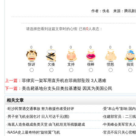
作者：佚名 来源：腾讯新
请选择您看到这篇文章时的心情: 已有
0
人表态：
0
0
0
0
0
0
惊讶
欠揍
支持
很棒
愤怒
搞笑
上一篇：
菲律宾一架军用直升机在菲南部坠毁 3人遇难
下一篇：
美击毙基地分支头目奥拉基遭疑 因其为美国公民
相关文章
·
旺沙民警遇交通事故 努力救援伤者受好评
·
受“本山号”影响 国
·
男子坐飞机全国乞讨 日入可达千元(图)
·
住建部官员：二三线
·
海底人造鱼礁成鱼类天堂 由飞机坦克等残骸建成
·
中美峰会美军官夫人
·
NASA史上最奇特的“旋转翼”飞机
·
官员不应只关心官帽