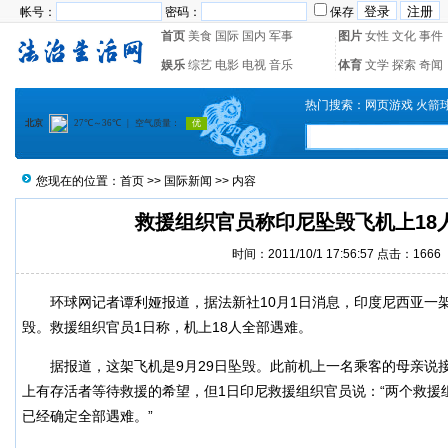
帐号：
密码：
保存
首页
美食
国际
国内
军事
图片
女性
文化
事件
娱乐
综艺
电影
电视
音乐
体育
文学
探索
奇闻
热门搜索：
网页游戏
火箭
您现在的位置：
首页
>>
国际新闻
>> 内容
救援组织官员称印尼坠毁飞机上18
时间：2011/10/1 17:56:57 点击：
1666
环球网记者谭利娅报道，据法新社10月1日消息，印度尼西亚一
毁。救援组织官员1日称，机上18人全部遇难。
据报道，这架飞机是9月29日坠毁。此前机上一名乘客的母亲说
上有存活者等待救援的希望，但1日印尼救援组织官员说：“两个救援
已经确定全部遇难。”