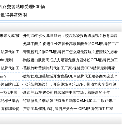
四路交警站昨受理500辆
来显得异常热闹
未果反成“被
·
开封25中少女离世疑云：校园欺凌投诉遭漠视？教育局调
查引家属强烈质疑
·
氨基丁酸片 促进生长发育长高赖氨酸食品OEM贴牌代工厂
家
M贴牌代加工
·
膏滋粉剂片剂OEM贴牌代工怎么避免踩坑？想赚钱的必看
dm定制
·
胸腺蛋白肽提高抵抗力增强免疫力固体粉OEM贴牌代加工
服务商
M贴牌代加工
·
葛根竹叶黄酮片剂代加工厂家-保健品OEM贴牌定制哪家
专业
选？
·
益智仁粉加强脑域开发食品OEM贴牌代工服务商怎么选？
湿片贴牌代工
·
《乐队的海边》：开启终场音乐Live，带动力火车苏打酒
穿越丛林
一代代中国
·
新西兰a2牛奶公司持续深耕中国市场，着眼新的十年
喊兄棣伙集合
·
特膳膳食片剂贴牌 祛湿压片糖果OEM代加工厂 欢迎来厂
考察
贴牌有哪些优
·
产后宝马催乳 通乳 追乳三效合一 OEM贴牌代加工厂家