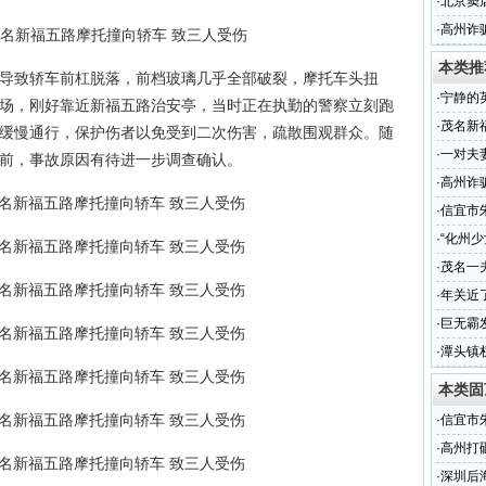
几万元
·
北京窦
问津
·
高州诈
本类推
导致轿车前杠脱落，前档玻璃几乎全部破裂，摩托车头扭
·
宁静的
场，刚好靠近新福五路治安亭，当时正在执勤的警察立刻跑
·
茂名新
缓慢通行，保护伤者以免受到二次伤害，疏散围观群众。随
·
一对夫
前，事故原因有待进一步调查确认。
·
高州诈
·
信宜市
·
“化州
一年
·
茂名一
淹死
·
年关近
·
巨无霸
·
潭头镇
本类固
·
信宜市
·
高州打
·
深圳后