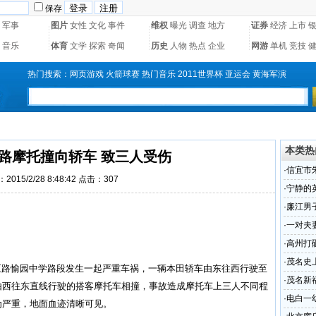
保存
军事
图片
女性
文化
事件
维权
曝光
调查
地方
证券
经济
上市
音乐
体育
文学
探索
奇闻
历史
人物
热点
企业
网游
单机
竞技
热门搜索：
网页游戏
火箭球赛
热门音乐
2011世界杯
亚运会
黄海军演
本类热
路摩托撞向轿车 致三人受伤
·
信宜市
2015/2/28 8:48:42 点击：
307
·
宁静的
·
廉江男子
·
一对夫
·
高州打
·
茂名史
福五路愉园中学路段发生一起严重
车祸
，一辆本田轿车由东往西行驶至
幕式
·
茂名新
由西往东直线行驶的搭客摩托车相撞，事故造成摩托车上三人不同程
·
电白一
为严重，地面血迹清晰可见。