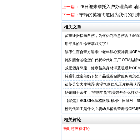
上一篇：
26日迎来摩托入户办理高峰 油
下一篇：
宁静的英雅街道因为我们的到
相关文章
·
多重证据指向自伤，为何仍判故意伤害？敲诈
害人”
·
用平凡的生命来萃取文字！
·
酸枣仁百合膏方睡眠中老年静心安神膏滋OE
厂
·
特殊膳食谷物蛋白代餐粉代加工厂 OEM贴牌o
·
减肥塑身降脂，健康苗条身材洋葱咀嚼片OE
服务商
·
特膳乳优宝催奶下奶产品现货贴牌服务商怎么
·
茯苓芡实大麦祛湿 去湿气薏仁米压片糖果伏
·
畅销四十余年，“特别年货”郁美净凭什么打动
妈妈？
·
【聚焦】BOLONx沃格眼镜 棣棣生日派对，
啦！
·
粉剂代加工是什么？婴幼儿辅食营养包OEM
势？
相关评论
暂时还没有评论