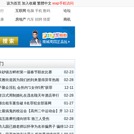
设为首页
加入收藏
繁體中文
wap手机访问
银行
互联网
电脑
手机
数码
论坛
健康
房地产
汽车
招聘
情爱
商机
门
朱砂镇古畔村第一届春节联欢比赛
02-23
英雅街道因为我们的到来显得异常热闹
02-28
聚众淫乱 会所内“1女侍5男”获罪
12-11
妻汉式周制婚礼在茂名颐天年酒店举行
02-28
砸出租车案告破 8名罪犯全部落网
01-27
上最搞鬼的校运会【高州二中运动会】开
12-12
福五路摩托撞向轿车 致三人受伤
02-28
幼儿园已婚老师以怀孕为名诈骗男子 骗得
12-22