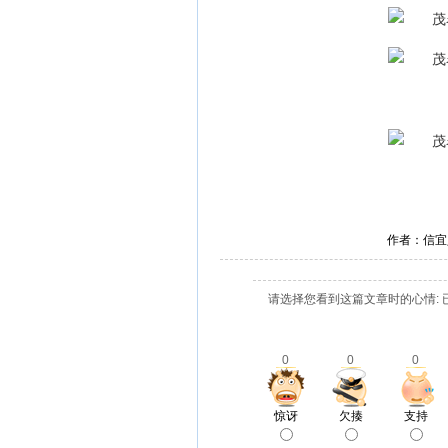
作者：信宜
请选择您看到这篇文章时的心情: 
0
0
0
惊讶
欠揍
支持