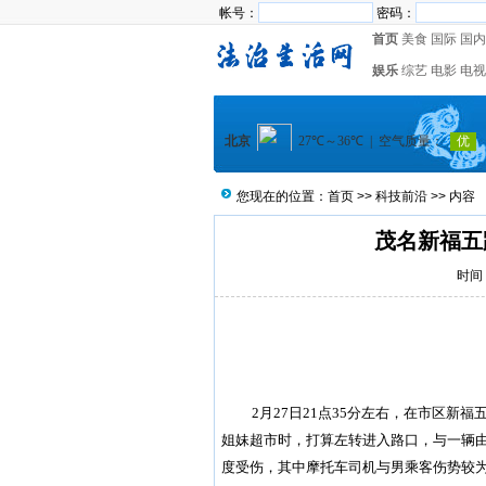
帐号：
密码：
首页
美食
国际
国内
娱乐
综艺
电影
电视
您现在的位置：
首页
>>
科技前沿
>> 内容
茂名新福五
时间：
2月27日21点35分左右，在市区新
姐妹超市时，打算左转进入路口，与一辆
度受伤，其中摩托车司机与男乘客伤势较