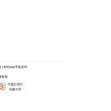
有
|
本站wap手机访问
安通管局