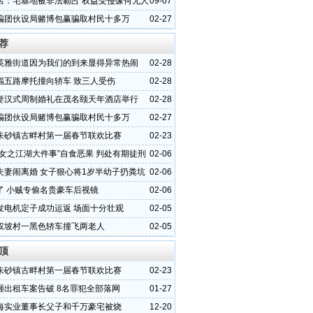
店：宅基地被非法霸占 权益受侵缘何无人
09-07
骗团伙设局赌博包赢骗取村民十多万
02-27
荐
英雅街道因为我们的到来显得异常热闹
02-28
福五路摩托撞向轿车 致三人受伤
02-28
妻汉式周制婚礼在茂名颐天年酒店举行
02-28
骗团伙设局赌博包赢骗取村民十多万
02-27
朱砂镇古畔村第一届春节联欢比赛
02-23
少女之江湖大件事”自食恶果 判处有期徒刑
02-06
夫妻闹离婚 女子狠心将1岁半幼子扔粪坑
02-06
了 小贼专偷名贵豪车后视镜
02-06
发电机定子成功运返 场面十分壮观
02-05
权坡村一黑色轿车撞飞两老人
02-05
顶
朱砂镇古畔村第一届春节联欢比赛
02-23
砸出租车案告破 8名罪犯全部落网
01-27
海实业董事长父子和千万豪宅被烧
12-20