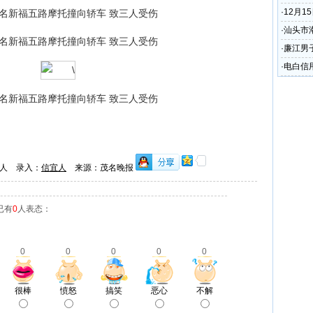
·
12月
请
·
汕头市
剧
·
廉江男子
·
电白信
万元
人 录入：
信宜人
来源：茂名晚报
已有
0
人表态：
0
0
0
0
0
很棒
愤怒
搞笑
恶心
不解