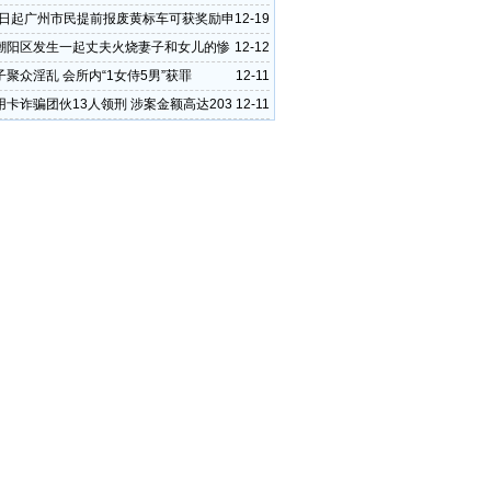
15日起广州市民提前报废黄标车可获奖励申
12-19
潮阳区发生一起丈夫火烧妻子和女儿的惨
12-12
聚众淫乱 会所内“1女侍5男”获罪
12-11
用卡诈骗团伙13人领刑 涉案金额高达203
12-11