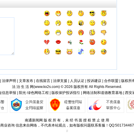
|
法律声明
|
文章发布
|
在线留言
|
法律支援
|
人员认证
|
投诉建议
|
合作联盟
|
版权所
法 治 生 活 网(
www.kx2s.com
) © 2026 版权所有 All Rights Reserved.
信息举报 | 阳光·绿色网络工程 | 版权保护投诉指引 | 网络法制和道德教育基地 | 西
南通新闻网 版 权 所 有 ，未 经 书 面 授 权 禁 止 使 用
商业咨询
信息来自网络，不代表本站观点，如有版权问题联系客服！QQ:501734467
#