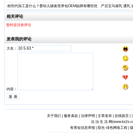
啦！
考察
·
粉剂代加工是什么？婴幼儿辅食营养包OEM贴牌有哪些优
·
产后宝马催乳 通乳 
势？
相关评论
暂时还没有评论
发表我的评论
大名：
内容：
关于我们
|
服务条款
|
法律声明
|
文章发布
|
在线留言
|
法 治 生 活 网(
www.kx2s.
有害短信息举报 | 阳光·绿色网络工程 |