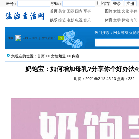
帐号：
密码：
保存
首页
美食
国际
国内
军事
图片
女性
文化
事件
娱乐
综艺
电影
电视
音乐
体育
文学
探索
奇闻
热门搜索：
网页游戏
火箭
您现在的位置：
首页
>>
女性频道
>> 内容
奶饱宝：如何增加母乳?分享你个好办法4
时间：2021/9/2 18:43:13 点击：
232