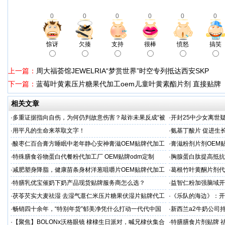
0
0
0
0
0
0
惊讶
欠揍
支持
很棒
愤怒
搞笑
上一篇：
周大福荟馆JEWELRIA“梦赏世界”时空专列抵达西安SKP
下一篇：
蓝莓叶黄素压片糖果代加工oem儿童叶黄素酯片剂 直接贴牌
相关文章
·
多重证据指向自伤，为何仍判故意伤害？敲诈未果反成“被
·
开封25中少女离世
害人”
查引家属强烈质疑
·
用平凡的生命来萃取文字！
·
氨基丁酸片 促进生
家
·
酸枣仁百合膏方睡眠中老年静心安神膏滋OEM贴牌代加工
·
膏滋粉剂片剂OEM
厂
·
特殊膳食谷物蛋白代餐粉代加工厂 OEM贴牌odm定制
·
胸腺蛋白肽提高抵抗
服务商
·
减肥塑身降脂，健康苗条身材洋葱咀嚼片OEM贴牌代加工
·
葛根竹叶黄酮片剂代
服务商
专业
·
特膳乳优宝催奶下奶产品现货贴牌服务商怎么选？
·
益智仁粉加强脑域开
·
茯苓芡实大麦祛湿 去湿气薏仁米压片糖果伏湿片贴牌代工
·
《乐队的海边》：开
穿越丛林
·
畅销四十余年，“特别年货”郁美净凭什么打动一代代中国
·
新西兰a2牛奶公司
妈妈？
·
【聚焦】BOLONx沃格眼镜 棣棣生日派对，喊兄棣伙集合
·
特膳膳食片剂贴牌 