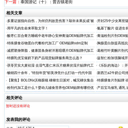
下一篇：
泰国游记（十）：普吉镇老街
相关文章
·
多重证据指向自伤，为何仍判故意伤害？敲诈未果反成“被
·
开封25中少女离世
害人”
查引家属强烈质疑
·
用平凡的生命来萃取文字！
·
氨基丁酸片 促进生
家
·
酸枣仁百合膏方睡眠中老年静心安神膏滋OEM贴牌代加工
·
膏滋粉剂片剂OEM
厂
·
特殊膳食谷物蛋白代餐粉代加工厂 OEM贴牌odm定制
·
胸腺蛋白肽提高抵抗
服务商
·
减肥塑身降脂，健康苗条身材洋葱咀嚼片OEM贴牌代加工
·
葛根竹叶黄酮片剂代
服务商
专业
·
特膳乳优宝催奶下奶产品现货贴牌服务商怎么选？
·
益智仁粉加强脑域开
·
茯苓芡实大麦祛湿 去湿气薏仁米压片糖果伏湿片贴牌代工
·
《乐队的海边》：开
穿越丛林
·
畅销四十余年，“特别年货”郁美净凭什么打动一代代中国
·
新西兰a2牛奶公司
妈妈？
·
【聚焦】BOLONx沃格眼镜 棣棣生日派对，喊兄棣伙集合
·
特膳膳食片剂贴牌 
啦！
考察
·
粉剂代加工是什么？婴幼儿辅食营养包OEM贴牌有哪些优
·
产后宝马催乳 通乳 
势？
相关评论
暂时还没有评论
发表我的评论