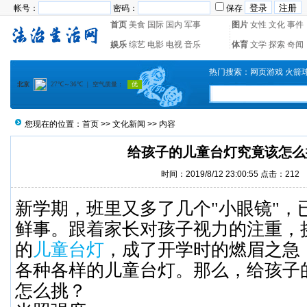
帐号：
密码：
保存
首页
美食
国际
国内
军事
图片
女性
文化
事件
娱乐
综艺
电影
电视
音乐
体育
文学
探索
奇闻
热门搜索：
网页游戏
火箭
您现在的位置：
首页
>>
文化新闻
>> 内容
给孩子的儿童台灯究竟该怎么
时间：2019/8/12 23:00:55 点击：
212
新学期，班里又多了几个
"
小眼镜
"
，
鲜事。跟着家长对孩子视力的注重，
的
儿童台灯
，成了开学时的燃眉之急
各种各样的儿童台灯。那么，给孩子
怎么挑？