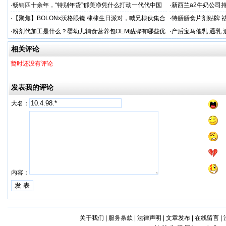
穿越丛林
·
畅销四十余年，“特别年货”郁美净凭什么打动一代代中国
·
新西兰a2牛奶公司
妈妈？
·
【聚焦】BOLONx沃格眼镜 棣棣生日派对，喊兄棣伙集合
·
特膳膳食片剂贴牌 
啦！
考察
·
粉剂代加工是什么？婴幼儿辅食营养包OEM贴牌有哪些优
·
产后宝马催乳 通乳 
势？
相关评论
暂时还没有评论
发表我的评论
大名：
内容：
关于我们
|
服务条款
|
法律声明
|
文章发布
|
在线留言
|