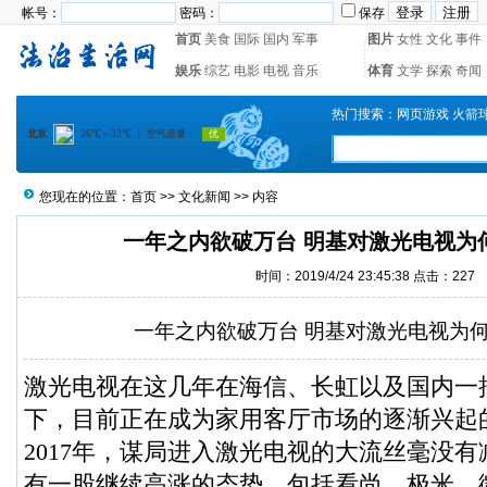
帐号：
密码：
保存
首页
美食
国际
国内
军事
图片
女性
文化
事件
娱乐
综艺
电影
电视
音乐
体育
文学
探索
奇闻
热门搜索：
网页游戏
火箭
您现在的位置：
首页
>>
文化新闻
>> 内容
一年之内欲破万台 明基对激光电视为
时间：2019/4/24 23:45:38 点击：
227
一年之内欲破万台 明基对激光电视为
激光电视
在这几年在海信、长虹以及国内一批
下，目前正在成为家用客厅市场的逐渐兴起
2017年，谋局进入激光电视的大流丝毫没
有一股继续高涨的态势。包括看尚、极米、