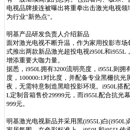
电视品牌接连被曝出将重拳出击激光电视领
为行业"新热点"。
明基产品研发负责人介绍新品
面对激光电视不断升温，作为家用投影市场
式推出两款新品激光超投电视i950L和i955
增添重要大咖力量。
据悉，i950L拥有3200流明亮度，i955L则拥
度，100000:1对比度，并配备专业黑栅抗
夜，无需特意制造黑暗投影环境。i950L搭配
L定制音箱售价29999元，而i955L配合抗光
999元。
明基激光电视新品并采用黑(i955L)白(i95
家居氛围。在色彩标准上，i950L和i955L