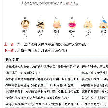
请选择您看到这篇文章时的心情: 已有
0
人表态：
0
0
0
0
0
0
惊讶
欠揍
支持
很棒
愤怒
搞笑
上一篇：
第二届华渔杯课件大赛启动仪式在武汉盛大召开
下一篇：
给孩子的儿童台灯究竟该怎么挑？
相关文章
·
多重证据指向自伤，为何仍判故意伤害？敲诈未果反成“被
·
开封25中少女离世
害人”
查引家属强烈质疑
·
用平凡的生命来萃取文字！
·
氨基丁酸片 促进生
家
·
酸枣仁百合膏方睡眠中老年静心安神膏滋OEM贴牌代加工
·
膏滋粉剂片剂OEM
厂
·
特殊膳食谷物蛋白代餐粉代加工厂 OEM贴牌odm定制
·
胸腺蛋白肽提高抵抗
服务商
·
减肥塑身降脂，健康苗条身材洋葱咀嚼片OEM贴牌代加工
·
葛根竹叶黄酮片剂代
服务商
专业
·
特膳乳优宝催奶下奶产品现货贴牌服务商怎么选？
·
益智仁粉加强脑域开
·
茯苓芡实大麦祛湿 去湿气薏仁米压片糖果伏湿片贴牌代工
·
《乐队的海边》：开