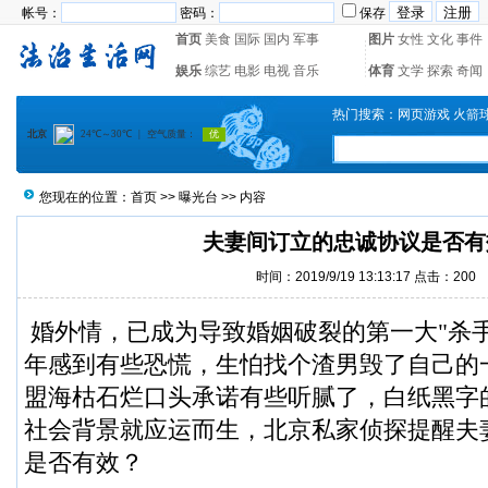
帐号：
密码：
保存
首页
美食
国际
国内
军事
图片
女性
文化
事件
娱乐
综艺
电影
电视
音乐
体育
文学
探索
奇闻
热门搜索：
网页游戏
火箭
您现在的位置：
首页
>>
曝光台
>> 内容
夫妻间订立的忠诚协议是否有
时间：2019/9/19 13:13:17 点击：
200
婚外情，已成为导致婚姻破裂的第一大"杀
年感到有些恐慌，生怕找个渣男毁了自己的
盟海枯石烂口头承诺有些听腻了，白纸黑字的
社会背景就应运而生，
北京私家侦探
提醒夫
是否有效？