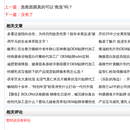
上一篇：
急救面膜真的可以“救急”吗？
下一篇：没有了
相关文章
·
多重证据指向自伤，为何仍判故意伤害？敲诈未果反成“被
·
开封25中少女离世
害人”
查引家属强烈质疑
·
用平凡的生命来萃取文字！
·
氨基丁酸片 促进生
家
·
酸枣仁百合膏方睡眠中老年静心安神膏滋OEM贴牌代加工
·
膏滋粉剂片剂OEM
厂
·
特殊膳食谷物蛋白代餐粉代加工厂 OEM贴牌odm定制
·
胸腺蛋白肽提高抵抗
服务商
·
减肥塑身降脂，健康苗条身材洋葱咀嚼片OEM贴牌代加工
·
葛根竹叶黄酮片剂代
服务商
专业
·
特膳乳优宝催奶下奶产品现货贴牌服务商怎么选？
·
益智仁粉加强脑域开
·
茯苓芡实大麦祛湿 去湿气薏仁米压片糖果伏湿片贴牌代工
·
《乐队的海边》：开
穿越丛林
·
畅销四十余年，“特别年货”郁美净凭什么打动一代代中国
·
新西兰a2牛奶公司
妈妈？
·
【聚焦】BOLONx沃格眼镜 棣棣生日派对，喊兄棣伙集合
·
特膳膳食片剂贴牌 
啦！
考察
·
粉剂代加工是什么？婴幼儿辅食营养包OEM贴牌有哪些优
·
产后宝马催乳 通乳 
势？
相关评论
暂时还没有评论