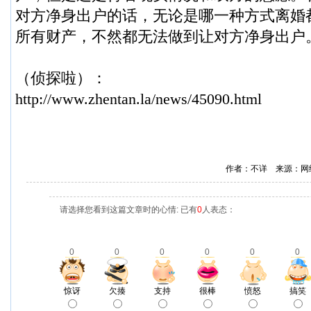
对方净身出户的话，无论是哪一种方式离婚
所有财产，不然都无法做到让对方净身出户
（
侦探啦
）：
http://www.zhentan.la/news/45090.html
作者：不详 来源：网
请选择您看到这篇文章时的心情: 已有
0
人表态：
0
0
0
0
0
0
惊讶
欠揍
支持
很棒
愤怒
搞笑