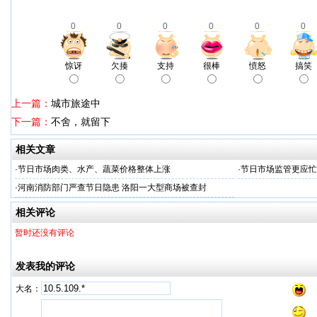
0
0
0
0
0
0
惊讶
欠揍
支持
很棒
愤怒
搞笑
上一篇：
城市旅途中
下一篇：
不舍，就留下
相关文章
·
节日市场肉类、水产、蔬菜价格整体上涨
·
节日市场监管更应忙
·
河南消防部门严查节日隐患 洛阳一大型商场被查封
相关评论
暂时还没有评论
发表我的评论
大名：