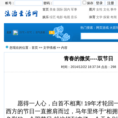
帐号：
密码：
保存
首页
美食
国际
国内
军事
图片
女性
文化
事件
娱乐
综艺
电影
电视
音乐
体育
文学
探索
奇闻
热门搜索：
网页游戏
火箭
您现在的位置：
首页
>>
文学情感
>> 内容
青春的微笑----双节日
时间：2014/12/22 18:37:34 点击：
298
愿得一人心，白首不相离! 19年才轮回
西方的节日一直擦肩而过，马年里终于“相拥