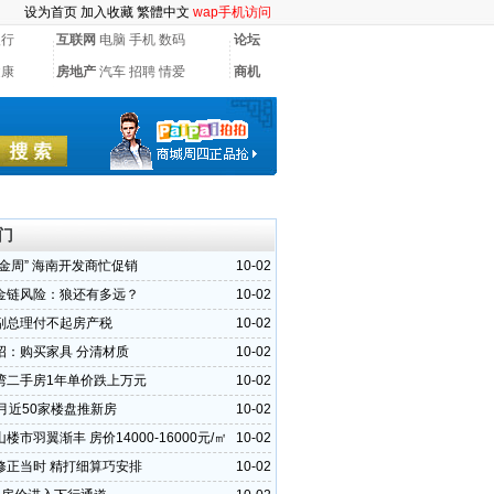
设为首页
加入收藏
繁體中文
wap手机访问
银行
互联网
电脑
手机
数码
论坛
健康
房地产
汽车
招聘
情爱
商机
门
金周” 海南开发商忙促销
10-02
金链风险：狼还有多远？
10-02
副总理付不起房产税
10-02
招：购买家具 分清材质
10-02
湾二手房1年单价跌上万元
10-02
0月近50家楼盘推新房
10-02
楼市羽翼渐丰 房价14000-16000元/㎡
10-02
修正当时 精打细算巧安排
10-02