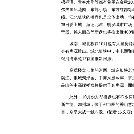
梧桐语、青春水岸等都有希望在金秋1
尔夫国际花园、东郊小镇、东方红郡等
绩。江北板块的楼盘也是全体出动，均
旭日爱上城、海德北岸、明发城市广场
帝景、铭人丽岛等新盘也将推出近400
城南、城北板块10月也有大量房源
会有房源推出。城北板块中，中电颐和
银河湾卓苑都有望推新房源。
高端楼盘云集的河西、城东板块老盘
滨江、银城聚泽园、中海凤凰熙岸、御
晶山等中高端楼盘将提供千套房源，面
此外，10月份别墅楼盘也有不少房
斯兰德、加州城；位于都市圈的香山意
目，别墅大战一触即发。(记者 沙文蓉)