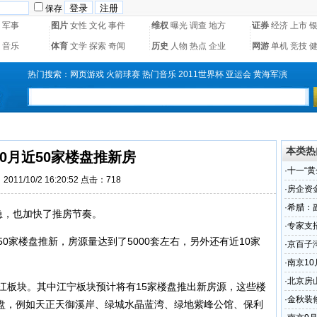
保存
军事
图片
女性
文化
事件
维权
曝光
调查
地方
证券
经济
上市
音乐
体育
文学
探索
奇闻
历史
人物
热点
企业
网游
单机
竞技
热门搜索：
网页游戏
火箭球赛
热门音乐
2011世界杯
亚运会
黄海军演
本类热
10月近50家楼盘推新房
·
十一“黄
011/10/2 16:20:52 点击：
718
·
房企资
·
希腊：
急，也加快了推房节奏。
·
专家支
家楼盘推新，房源量达到了5000套左右，另外还有近10家
·
京百子
·
南京1
·
北京房山
板块。其中江宁板块预计将有15家楼盘推出新房源，这些楼
·
金秋装
盘，例如天正天御溪岸、绿城水晶蓝湾、绿地紫峰公馆、保利