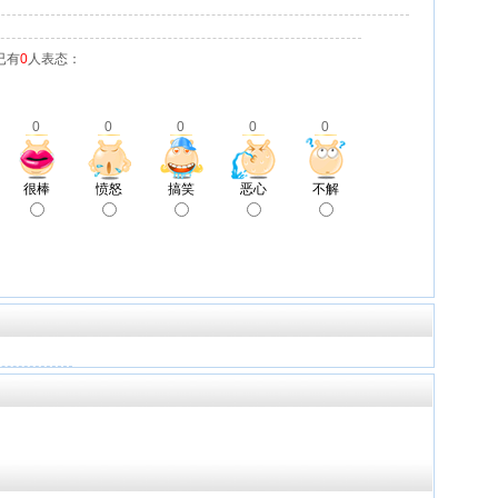
已有
0
人表态：
0
0
0
0
0
很棒
愤怒
搞笑
恶心
不解