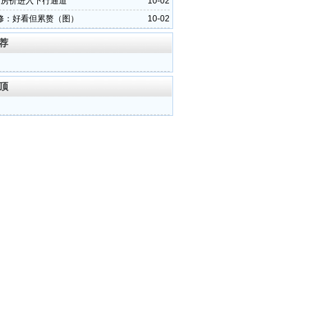
月房价进入下行通道
10-02
修：好看但累赘（图）
10-02
荐
顶