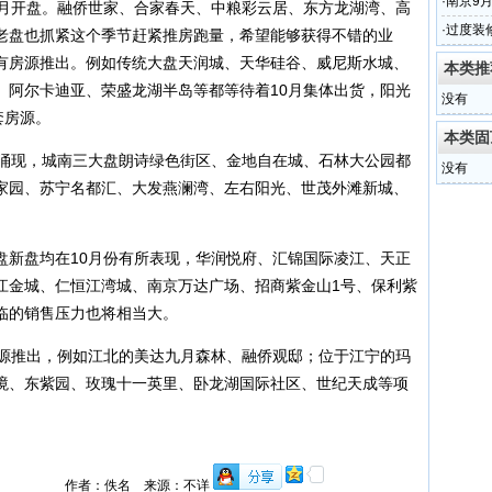
·
南京9
0月开盘。融侨世家、合家春天、中粮彩云居、东方龙湖湾、高
·
过度装
老盘也抓紧这个季节赶紧推房跑量，希望能够获得不错的业
有房源推出。例如传统大盘天润城、天华硅谷、威尼斯水城、
本类推
、阿尔卡迪亚、荣盛龙湖半岛等都等待着10月集体出货，阳光
没有
套房源。
本类固
涌现，城南三大盘朗诗绿色街区、金地自在城、石林大公园都
没有
家园、苏宁名都汇、大发燕澜湾、左右阳光、世茂外滩新城、
新盘均在10月份有所表现，华润悦府、汇锦国际凌江、天正
江金城、仁恒江湾城、南京万达广场、招商紫金山1号、保利紫
临的销售压力也将相当大。
源推出，例如江北的美达九月森林、融侨观邸；位于江宁的玛
境、东紫园、玫瑰十一英里、卧龙湖国际社区、世纪天成等项
作者：佚名 来源：不详