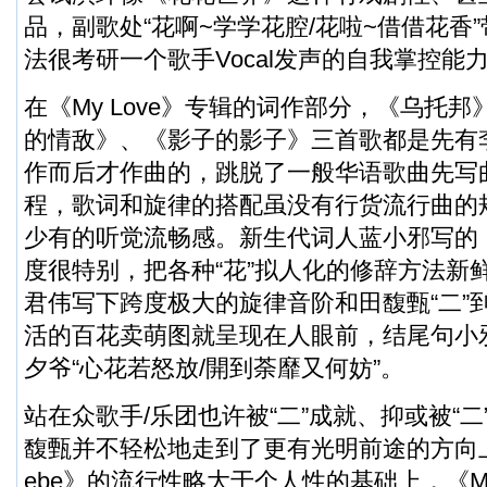
品，副歌处“花啊~学学花腔/花啦~借借花香
法很考研一个歌手Vocal发声的自我掌控能
在《My Love》专辑的词作部分，《乌托
的情敌》、《影子的影子》三首歌都是先有
作而后才作曲的，跳脱了一般华语歌曲先写
程，歌词和旋律的搭配虽没有行货流行曲的
少有的听觉流畅感。新生代词人蓝小邪写的
度很特别，把各种“花”拟人化的修辞方法新
君伟写下跨度极大的旋律音阶和田馥甄“二”
活的百花卖萌图就呈现在人眼前，结尾句小
夕爷“心花若怒放/開到荼靡又何妨”。
站在众歌手/乐团也许被“二”成就、抑或被“
馥甄并不轻松地走到了更有光明前途的方向上
ebe》的流行性略大于个人性的基础上，《My