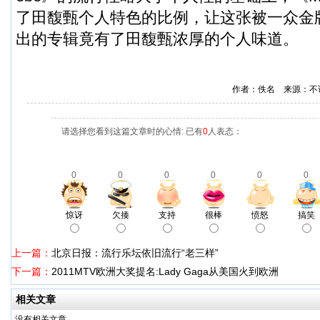
了田馥甄个人特色的比例，让这张被一众金
出的专辑竟有了田馥甄浓厚的个人味道。
作者：佚名 来源：不
请选择您看到这篇文章时的心情: 已有
0
人表态：
0
0
0
0
0
0
惊讶
欠揍
支持
很棒
愤怒
搞笑
上一篇：
北京日报：流行乐坛依旧流行“老三样”
下一篇：
2011MTV欧洲大奖提名:Lady Gaga从美国火到欧洲
相关文章
没有相关文章