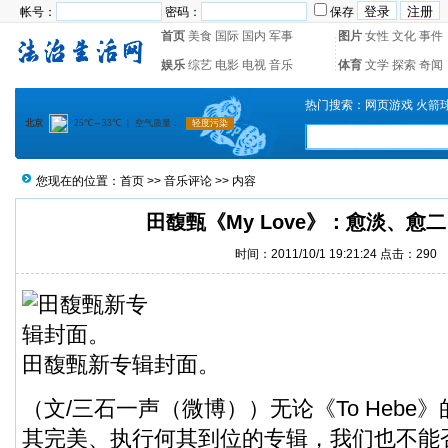
帐号：
密码：
保存
首页
美食
国际
国内
军事
图片
女性
文化
事件
娱乐
综艺
电影
电视
音乐
体育
文学
探索
奇闻
热门搜索：
网页游戏
火箭
您现在的位置：
首页
>>
音乐评论
>> 内容
田馥甄《My Love》：愈淡、愈
时间：2011/10/1 19:21:24 点击：
290
田馥甄新专辑封面。
（文/三石一声（
微博
））无论《To Heb
其完美、执行何其到位的专辑，我们也不能