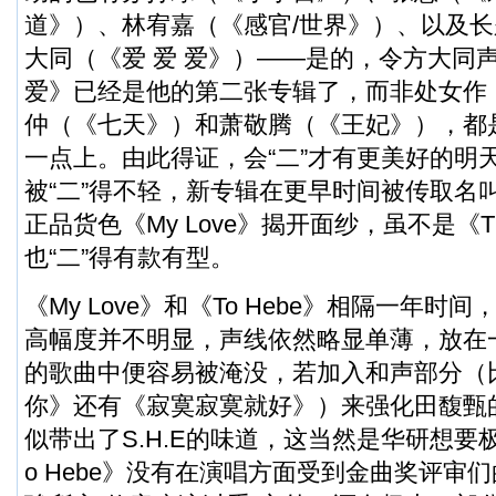
道》）、林宥嘉（《感官/世界》）、以及
大同（《爱 爱 爱》）——是的，令方大同
爱》已经是他的第二张专辑了，而非处女作
仲（《七天》）和萧敬腾（《王妃》），都是
一点上。由此得证，会“二”才有更美好的明
被“二”得不轻，新专辑在更早时间被传取名叫做
正品货色《My Love》揭开面纱，虽不是《T
也“二”得有款有型。
《My Love》和《To Hebe》相隔一年
高幅度并不明显，声线依然略显单薄，放在
的歌曲中便容易被淹没，若加入和声部分（
你》还有《寂寞寂寞就好》）来强化田馥甄的V
似带出了S.H.E的味道，这当然是华研想要
o Hebe》没有在演唱方面受到金曲奖评审