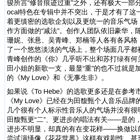
骏所言“修音痕迹过重”之外，还有极大一部
ocal特色在专辑中并不突出，于是才有了这一次
着更缜密的选歌企划以及更统一的音乐气场
作方面做的“减法”。创作人团队依旧豪华，
珊妮、张悬、吴青峰、郑楠等人各有各风格
了一个悠悠淡淡的气场上，整个场面几乎都被
青峰创作的《你》几乎听不出和苏打绿有何
田小姐的新歌一支，最显“重”的也不过就是
的《My Love》和《无事生非》。
如果说《To Hebe》的选歌更多还是在参
《My Love》已经在为田馥甄个人音乐品
几个很有个人标示性音乐人的气场并没有很
田馥甄更“二”、更进步的唱法有关——是的
进步不明显，却真的有在变花样——换做以
尝试演绎像《花花世界》这样有戏剧性、甚