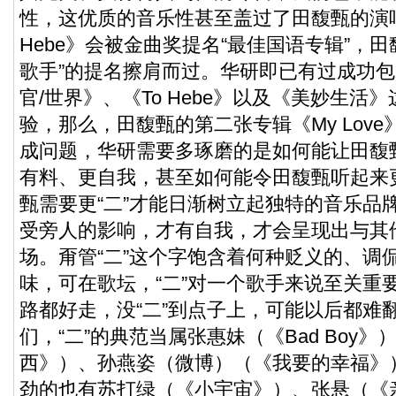
性，这优质的音乐性甚至盖过了田馥甄的演唱
Hebe》会被金曲奖提名“最佳国语专辑”，
歌手”的提名擦肩而过。华研即已有过成功
官/世界》、《To Hebe》以及《美妙生活
验，那么，田馥甄的第二张专辑《My Lov
成问题，华研需要多琢磨的是如何能让田馥
有料、更自我，甚至如何能令田馥甄听起来更
甄需要更“二”才能日渐树立起独特的音乐品牌
受旁人的影响，才有自我，才会呈现出与其
场。甭管“二”这个字饱含着何种贬义的、调
味，可在歌坛，“二”对一个歌手来说至关重要
路都好走，没“二”到点子上，可能以后都难
们，“二”的典范当属张惠妹（《Bad Boy
西》）、孙燕姿（
微博
）（《我要的幸福》）
劲的也有苏打绿（《小宇宙》）、张悬（《